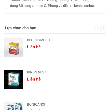
Thành Phần:Vitamin C : 100mg Tá dược vừa đủCông
dụng:Bổ sung vitamin C. Phòng và điều trị bệnh scorbut.
Lựa chọn cho bạn
BEE THYMO 3+
Liên hệ
BIRD'S NEST
Liên hệ
BONICANXI