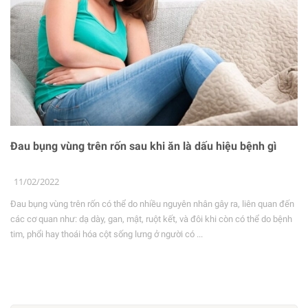
Đau bụng vùng trên rốn sau khi ăn là dấu hiệu bệnh gì
11/02/2022
Đau bụng vùng trên rốn có thể do nhiều nguyên nhân gây ra, liên quan đến
các cơ quan như: dạ dày, gan, mật, ruột kết, và đôi khi còn có thể do bệnh
tim, phổi hay thoái hóa cột sống lưng ở người có ...