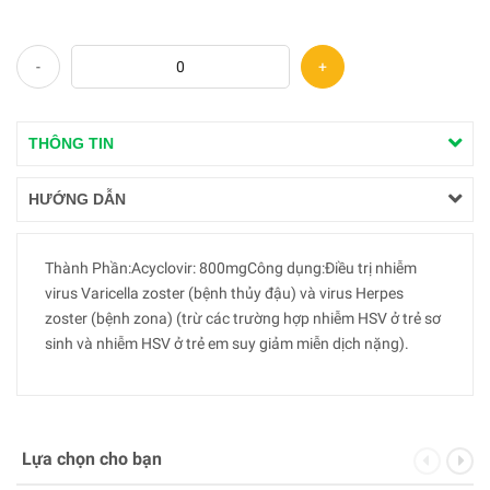
suy giảm miễn dịch nặng).
-
+
THÔNG TIN
HƯỚNG DẪN
Thành Phần:Acyclovir: 800mgCông dụng:Điều trị nhiễm
virus Varicella zoster (bệnh thủy đậu) và virus Herpes
zoster (bệnh zona) (trừ các trường hợp nhiễm HSV ở trẻ sơ
sinh và nhiễm HSV ở trẻ em suy giảm miễn dịch nặng).
Lựa chọn cho bạn