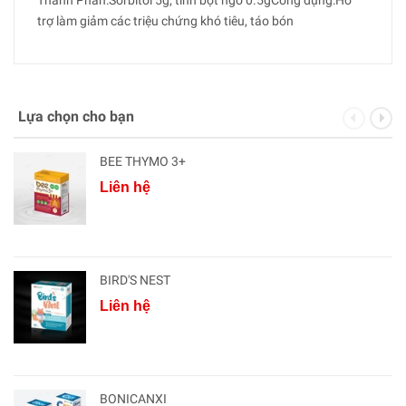
Thành Phần:Sorbitol 5g; tinh bột ngô 0.5gCông dụng:Hỗ
trợ làm giảm các triệu chứng khó tiêu, táo bón
Lựa chọn cho bạn
BEE THYMO 3+
Liên hệ
BIRD'S NEST
Liên hệ
BONICANXI