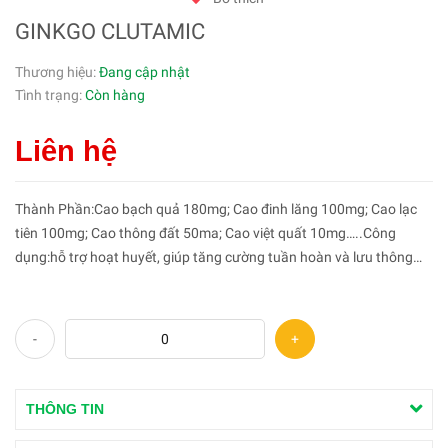
GINKGO CLUTAMIC
Thương hiệu:
Đang cập nhật
Tình trạng:
Còn hàng
Liên hệ
Thành Phần:Cao bạch quả 180mg; Cao đinh lăng 100mg; Cao lạc
tiên 100mg; Cao thông đất 50ma; Cao việt quất 10mg…..Công
dụng:hỗ trợ hoạt huyết, giúp tăng cường tuần hoàn và lưu thông
máu não, giảm nguy cơ hình thành cục máu đông. Hỗ trợ giảm biểu
hi...
-
+
THÔNG TIN