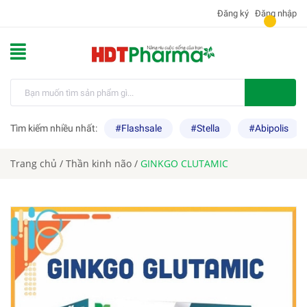
Đăng ký
Đăng nhập
Tìm kiếm nhiều nhất:
#Flashsale
#Stella
#Abipolis
Trang chủ
/
Thần kinh não
/
GINKGO CLUTAMIC