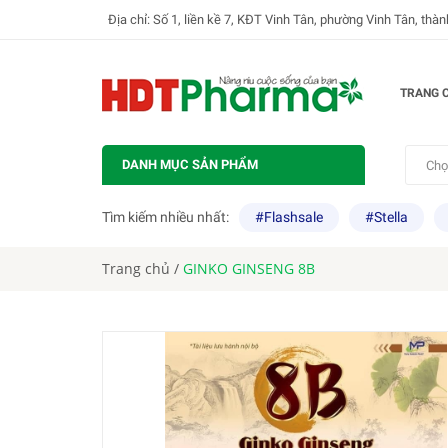
Địa chỉ: Số 1, liền kề 7, KĐT Vinh Tân, phường Vinh Tân, thà
TRANG 
DANH MỤC SẢN PHẨM
Chọ
Tìm kiếm nhiều nhất:
#Flashsale
#Stella
Trang chủ
/
GINKO GINSENG 8B