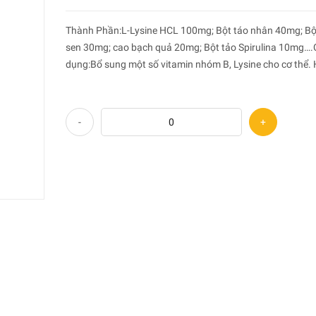
Thành Phần:L-Lysine HCL 100mg; Bột táo nhân 40mg; Bộ
sen 30mg; cao bạch quả 20mg; Bột tảo Spirulina 10mg…
dụng:Bổ sung một số vitamin nhóm B, Lysine cho cơ thể. 
ăn ngon ngủ ngon, tăng cường sức khoẻ, giúp giảm các tr
chứng đau ...
-
+