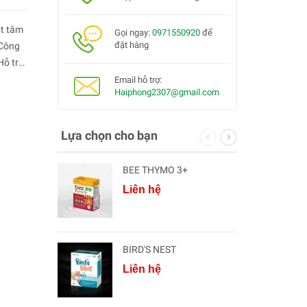
t tâm
Gọi ngay:
0971550920
để
đặt hàng
.Công
Hỗ trợ
iệu
Email hỗ trợ:
Haiphong2307@gmail.com
Lựa chọn cho bạn
BEE THYMO 3+
Liên hệ
BIRD'S NEST
Liên hệ