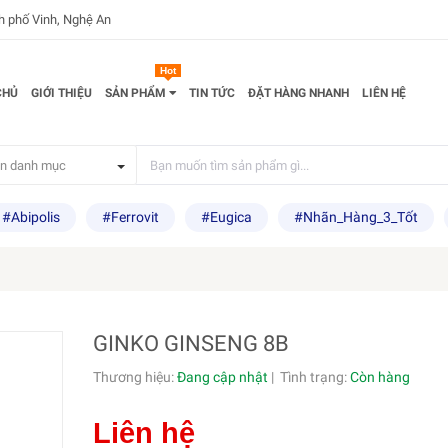
nh phố Vinh, Nghệ An
Hot
CHỦ
GIỚI THIỆU
SẢN PHẨM
TIN TỨC
ĐẶT HÀNG NHANH
LIÊN HỆ
n danh mục
#Abipolis
#Ferrovit
#Eugica
#Nhãn_Hàng_3_Tốt
GINKO GINSENG 8B
Thương hiệu:
Đang cập nhật
|
Tình trạng:
Còn hàng
Liên hệ