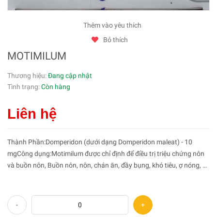
Thêm vào yêu thích
Bỏ thích
MOTIMILUM
Thương hiệu:
Đang cập nhật
Tình trạng:
Còn hàng
Liên hệ
Thành Phần:Domperidon (dưới dạng Domperidon maleat) - 10
mgCông dụng:Motimilum được chỉ định để điều trị triệu chứng nôn
và buồn nôn, Buồn nôn, nôn, chán ăn, đầy bụng, khó tiêu, ợ nóng, ợ
hơi trong, Người lớn: viêm dạ dày mạn, sa dạ dày, trào ngượ...
-
+