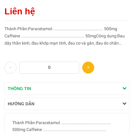
Liên hệ
Thành Phần:Paracetamol .......................................... 500mg
Caffeine ..................................................... 50mgCông dụng:Đau
dây thần kinh, đau khớp mạn tính, đau cơ và gân, đau do chấn
thương. Sốt do viêm, do say nắng,...
-
+
THÔNG TIN
HƯỚNG DẪN
Thành Phần:Paracetamol ..........................................
500mg Caffeine .....................................................