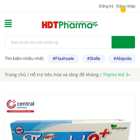
Đăng ký
Đăng nhập
Tìm kiếm nhiều nhất:
#Flashsale
#Stella
#Abipolis
Trang chủ
/
Hỗ trợ tiêu hóa và tăng đề kháng
/
Thymo kid 3+