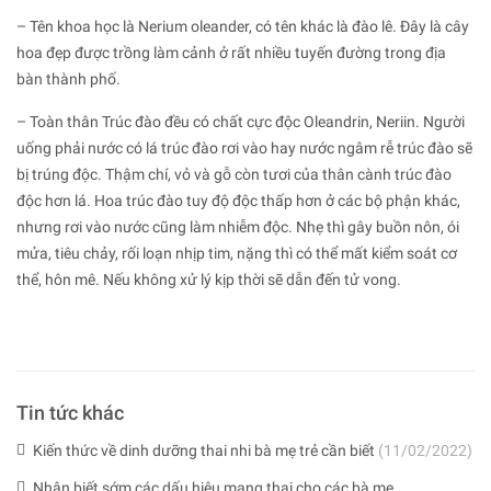
– Tên khoa học là Nerium oleander, có tên khác là đào lê. Đây là cây
hoa đẹp được trồng làm cảnh ở rất nhiều tuyến đường trong địa
bàn thành phố.
– Toàn thân Trúc đào đều có chất cực độc Oleandrin, Neriin. Người
uống phải nước có lá trúc đào rơi vào hay nước ngâm rễ trúc đào sẽ
bị trúng độc. Thậm chí, vỏ và gỗ còn tươi của thân cành trúc đào
độc hơn lá. Hoa trúc đào tuy độ độc thấp hơn ở các bộ phận khác,
nhưng rơi vào nước cũng làm nhiễm độc. Nhẹ thì gây buồn nôn, ói
mửa, tiêu chảy, rối loạn nhịp tim, nặng thì có thể mất kiểm soát cơ
thể, hôn mê. Nếu không xử lý kịp thời sẽ dẫn đến tử vong.
Tin tức khác
Kiến thức về dinh dưỡng thai nhi bà mẹ trẻ cần biết
(11/02/2022)
Nhận biết sớm các dấu hiệu mang thai cho các bà mẹ