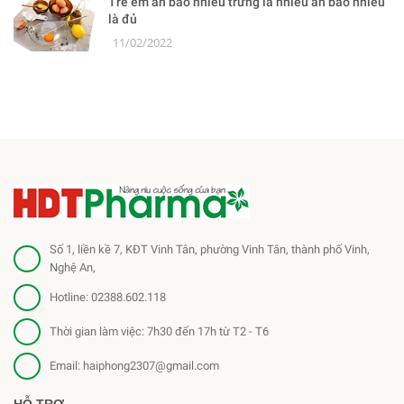
Trẻ em ăn bao nhiêu trứng là nhiều ăn bao nhiêu
là đủ
11/02/2022
Số 1, liền kề 7, KĐT Vinh Tân, phường Vinh Tân, thành phố Vinh,
Nghệ An,
Hotline:
02388.602.118
Thời gian làm việc: 7h30 đến 17h từ T2 - T6
Email:
haiphong2307@gmail.com
HỖ TRỢ